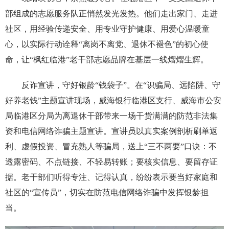
部组成的志愿服务队正悄然发光发热。他们走出家门、走进
社区，用经验传递安全、用专业守护健康、用爱心温暖童
心，以实际行动诠释“离岗不离党、退休不褪色”的初心使
命，让“枫红临港”老干部志愿品牌在基层一线熠熠生辉。
反诈宣讲，守好银龄“钱袋子”。在“识骗局、远陷阱、守
好养老钱”主题宣讲现场，威海银行临港区支行、威海市公安
局临港区分局为离退休干部带来一场干货满满的防范非法集
资和电信网络诈骗主题宣讲。宣讲员以真实案例剖析刷单返
利、虚假投资、冒充熟人等骗局，送上“三不两要”口诀：不
透露密码、不点链接、不轻易转账；要核实信息、要留存证
据。老干部们听得专注、记得认真，纷纷表示要当好家庭和
社区的“宣传员”，切实在防范电信网络诈骗中发挥银龄担
当。