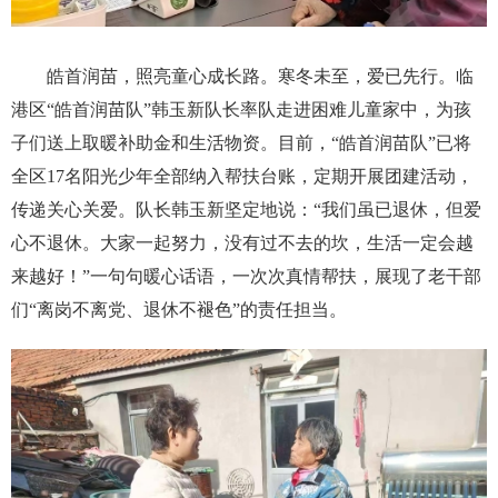
皓首润苗，照亮童心成长路。寒冬未至，爱已先行。临
港区“皓首润苗队”韩玉新队长率队走进困难儿童家中，为孩
子们送上取暖补助金和生活物资。目前，“皓首润苗队”已将
全区17名阳光少年全部纳入帮扶台账，定期开展团建活动，
传递关心关爱。队长韩玉新坚定地说：“我们虽已退休，但爱
心不退休。大家一起努力，没有过不去的坎，生活一定会越
来越好！”一句句暖心话语，一次次真情帮扶，展现了老干部
们“离岗不离党、退休不褪色”的责任担当。