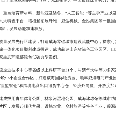
人，位于全域威海的中心节点，先后被评为“中国最佳综合实力开发
，重点培育新材料、新能源及装备、“人工智能+”等主导产业以
六大特色平台，培植起拓展纤维、威达机械、金泓集团等一批国
3家，发展动能加速释放。
质量发展先行区建设，打造威海零碳城市建设赋能中心，探索可
储一体化项目顺利建成投运，成功获评山东省绿色工业园区、山
家生态环境部绿色低碳典型案例。
企业技术中心等省级以上科研平台31个，与清华大学等60多家
批中欧中小企业合作区，打造威海国际物流园、顺丰威海电商产业
前置监管仓”和跨境电商出口退货中心仓，经济外向度、开放度加
建成投用青年体育公园、林泉河湿地公园、威海冰球馆等城市功
片区，发展起现代苹果、设施农业、乡村旅游等特色产业，麓源果